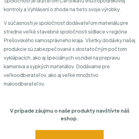
Spoločnosť je držiteľom Certifikátu vnútropodnikovej
kontroly a Vyhlásení o zhode na tieto svoje výrobky.
V súčasnosti je spoločnosť dodávateľom materiálu pre
stredne veľké stavebné spoločnosti sídliace v regióne
Prešovského samosprávneho kraja. Všetky dodávky našej
produkcie sú zabezpečované s dostatočným počtom
vyklápacích, ako aj špeciálnych vozidiel na prepravu
kameniva a sypkých materiálov. Dodávame pre
veľkoodberateľov, ako aj veľké množstvo
maloodberateľov.
V prípade záujmu o naše produkty navštívte náš
eshop.