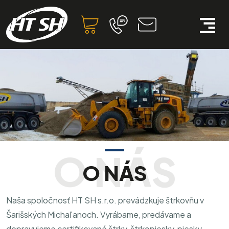
O NÁS
Naša spoločnosť HT SH s.r.o. prevádzkuje štrkovňu v
Šarišských Michaľanoch. Vyrábame, predávame a
dopravujeme certifikované štrky, štrkopiesky, piesky,