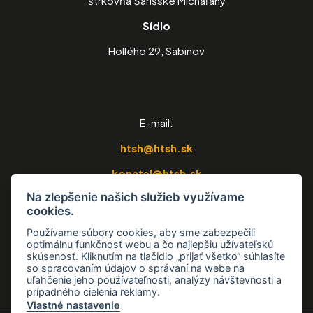
štrkovňa Šarišské Michaľany
Sídlo
Hollého 29, Sabinov
E-mail:
htsh@htsh.sk
konatel@htsh.sk
Na zlepšenie našich služieb využívame
strkovna@htsh.sk
cookies.
Telefón:
Používame súbory cookies, aby sme zabezpečili
optimálnu funkčnosť webu a čo najlepšiu užívateľskú
0918 654 188
skúsenosť. Kliknutím na tlačidlo „prijať všetko“ súhlasíte
so spracovaním údajov o správaní na webe na
uľahčenie jeho používateľnosti, analýzy návštevnosti a
prípadného cielenia reklamy.
Vlastné nastavenie