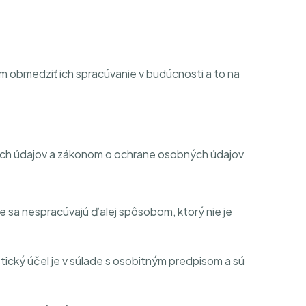
 obmedziť ich spracúvanie v budúcnosti a to na
ch údajov a zákonom o ochrane osobných údajov
 sa nespracúvajú ďalej spôsobom, ktorý nie je
tický účel je v súlade s osobitným predpisom a sú