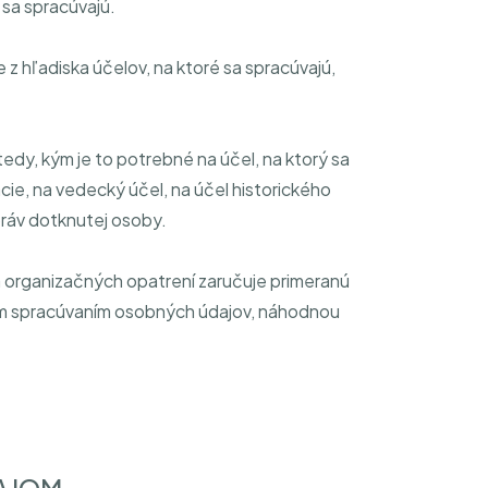
sa spracúvajú.
 hľadiska účelov, na ktoré sa spracúvajú,
dy, kým je to potrebné na účel, na ktorý sa
ie, na vedecký účel, na účel historického
práv dotknutej osoby.
organizačných opatrení zaručuje primeranú
m spracúvaním osobných údajov, náhodnou