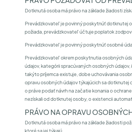
PRÁVO POŽADOVAŤ OD PREVÁ
Dotknutá osoba má právo na základe žiadosti získa
Prevádzkovateľ je povinný poskytnúť dotknutej o
požiada, prevádzkovateľ účtuje poplatok zodpove
Prevádzkovateľ je povinný poskytnúť osobné úda
Prevádzkovateľ okrem poskytnutia osobných údaj
údajov, kategórii spracúvaných osobných údajov, i
takýto príjemca existuje, dobe uchovávania osobný
opravu osobných údajov týkajúcich sa dotknutej 
o práve podať návrh na začatie konania o ochran
nezískali od dotknutej osoby, o existencii automa
PRÁVO NA OPRAVU OSOBNÝCH
Dotknutá osoba má právo na základe žiadosti po
ktoré sa jej týkajú.