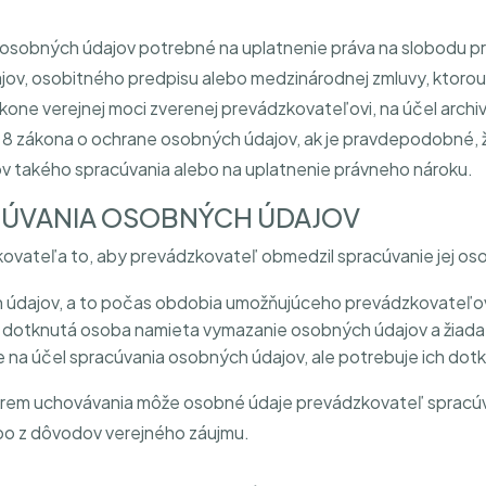
 osobných údajov potrebné na uplatnenie práva na slobodu pre
v, osobitného predpisu alebo medzinárodnej zmluvy, ktorou j
ýkone verejnej moci zverenej prevádzkovateľovi, na účel archiv
s. 8 zákona o ochrane osobných údajov, ak je pravdepodobné
v takého spracúvania alebo na uplatnenie právneho nároku.
CÚVANIA OSOBNÝCH ÚDAJOV
vateľa to, aby prevádzkovateľ obmedzil spracúvanie jej oso
údajov, a to počas obdobia umožňujúceho prevádzkovateľovi
 dotknutá osoba namieta vymazanie osobných údajov a žiada 
na účel spracúvania osobných údajov, ale potrebuje ich dot
krem uchovávania môže osobné údaje prevádzkovateľ spracúva
bo z dôvodov verejného záujmu.