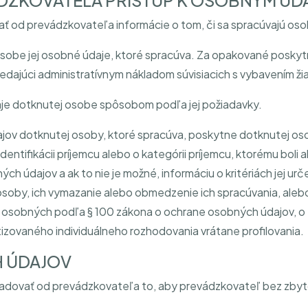
DZKOVATEĽA PRÍSTUP K OSOBNÝM ÚD
ť od prevádzkovateľa informácie o tom, či sa spracúvajú osobn
sobe jej osobné údaje, ktoré spracúva. Za opakované poskyt
dajúci administratívnym nákladom súvisiacich s vybavením žia
je dotknutej osobe spôsobom podľa jej požiadavky.
ov dotknutej osoby, ktoré spracúva, poskytne dotknutej oso
dentifikácii príjemcu alebo o kategórii príjemcu, ktorému boli
ch údajov a ak to nie je možné, informáciu o kritériách jej u
osoby, ich vymazanie alebo obmedzenie ich spracúvania, aleb
e osobných podľa § 100 zákona o ochrane osobných údajov, o 
tizovaného individuálneho rozhodovania vrátane profilovania.
 ÚDAJOV
žadovať od prevádzkovateľa to, aby prevádzkovateľ bez zbyt