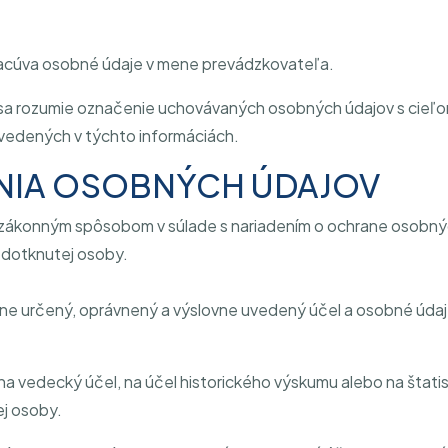
racúva osobné údaje v mene prevádzkovateľa.
sa rozumie označenie uchovávaných osobných údajov s cieľom
vedených v týchto informáciách.
ANIA OSOBNÝCH ÚDAJOV
ákonným spôsobom v súlade s nariadením o ochrane osobný
v dotknutej osoby.
e určený, oprávnený a výslovne uvedený účel a osobné údaje
a vedecký účel, na účel historického výskumu alebo na štatis
ej osoby.