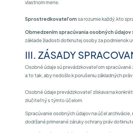
vlastnom mene.
Sprostredkovateľom
sa rozumie každý, kto sp
Obmedzením spracúvania osobných údajov
základe žiadosti dotknutej osoby za podmienok u
III. ZÁSADY SPRACOV
Osobné údaje sú prevádzkovateľom spracúvané z
a to tak, aby nedošlo k porušeniu základných prá
Osobné údaje prevádzkovateľ získava na konkrétn
zlučiteľný s týmto účelom.
Spracúvanie osobných údajov na účel archivácie, n
dodržané primerané záruky ochrany práv dotknut