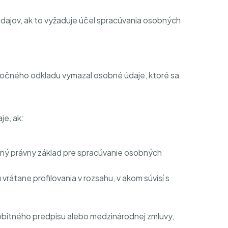
ajov, ak to vyžaduje účel spracúvania osobných
točného odkladu vymazal osobné údaje, ktoré sa
je, ak:
iný právny základ pre spracúvanie osobných
rátane profilovania v rozsahu, v akom súvisí s
bitného predpisu alebo medzinárodnej zmluvy,