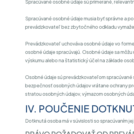
Spracúvané osobné údaje sú primerané, relevant
Spracúvané osobné údaje musia byť správne a podľ
prevádzkovateľ bez zbytočného odkladu vymaže 
Prevádzkovateľ uchováva osobné údaje vo forme, k
osobné údaje spracúvajú. Osobné údaje sa môžu uc
výskumu alebo na štatistický účel na základe oso
Osobné údaje sú prevádzkovateľom spracúvané s
bezpečnosť osobných údajov vrátane ochrany p
stratou osobných údajov, výmazom osobných úda
IV. POUČENIE DOTKN
Dotknutá osoba má v súvislosti so spracúvaním je