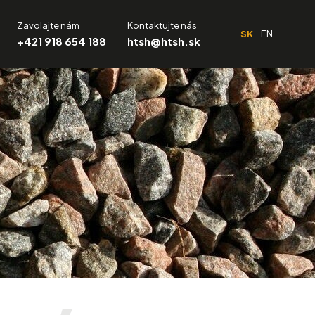
Zavolajte nám
Kontaktujte nás
SK
EN
+421 918 654 188
htsh@htsh.sk