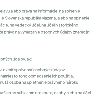
javu alebo práva na informácie, na splnenie
e Slovenská republika viazaná, alebo na splnenie
ácie, na vedecký účel, na účel historického
, že právo na vymazanie osobných údajov znemožní
bných údajov, ak:
 overiť správnosť osobných údajov,
namiesto toho obmedzenie ich použitia,
knutá osoba na uplatnenie právneho nároku.
ť len so súhlasom dotknutej osoby alebo na účel