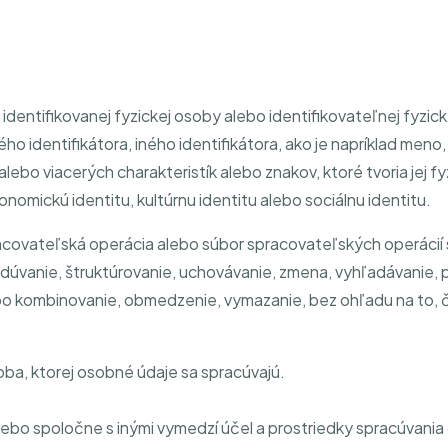
identifikovanej fyzickej osoby alebo identifikovateľnej fyzic
identifikátora, iného identifikátora, ako je napríklad meno, pr
alebo viacerých charakteristík alebo znakov, ktoré tvoria jej fy
onomickú identitu, kultúrnu identitu alebo sociálnu identitu.
acovateľská operácia alebo súbor spracovateľských operácií
dúvanie, štruktúrovanie, uchovávanie, zmena, vyhľadávanie, 
bo kombinovanie, obmedzenie, vymazanie, bez ohľadu na to, 
oba, ktorej osobné údaje sa spracúvajú.
lebo spoločne s inými vymedzí účel a prostriedky spracúvani