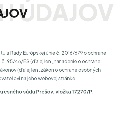
AJOV
u a Rady Európskej únie č. 2016/679 o ochrane
 č. 95/46/ES (ďalej len „nariadenie o ochrane
zákonov (ďalej len „zákon o ochrane osobných
ovateľovi na jeho webovej stránke.
 Okresného súdu Prešov, vložka 17270/P.