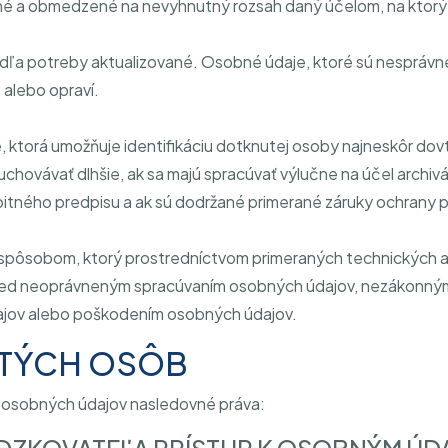
né a obmedzené na nevyhnutný rozsah daný účelom, na ktorý 
a potreby aktualizované. Osobné údaje, ktoré sú nesprávne z
alebo opraví.
torá umožňuje identifikáciu dotknutej osoby najneskôr dovte
hovávať dlhšie, ak sa majú spracúvať výlučne na účel archivác
bitného predpisu a ak sú dodržané primerané záruky ochrany 
pôsobom, ktorý prostredníctvom primeraných technických a 
red neoprávneným spracúvaním osobných údajov, nezákonný
jov alebo poškodením osobných údajov.
UTÝCH OSÔB
j osobných údajov nasledovné práva: