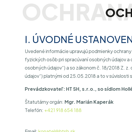
OCH
I. ÚVODNÉ USTANOVEN
Uvedené informácie upravujú podmienky ochrany 
fyzických osôb pri spracúvaní osobných údajov a 
osobných údajov“) a so zákonom č. 18/2018 Z. z.
údajov“) platnými od 25.05.2018 a to v súvislost
Prevádzkovateľ: HT SH, s.r.o., so sídlom Hol
Štatutárny orgán:
Mgr. Marián Kaperák
Telefón:
+421 918 654 188
Email:
konatel@htsh.sk