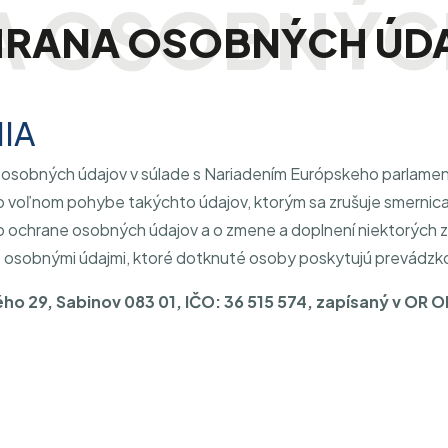
RANA OSOBNÝCH ÚD
IA
osobných údajov v súlade s Nariadením Európskeho parlament
o voľnom pohybe takýchto údajov, ktorým sa zrušuje smernica
 o ochrane osobných údajov a o zmene a doplnení niektorých 
i s osobnými údajmi, ktoré dotknuté osoby poskytujú prevádzk
lého 29, Sabinov 083 01, IČO: 36 515 574, zapísaný v OR