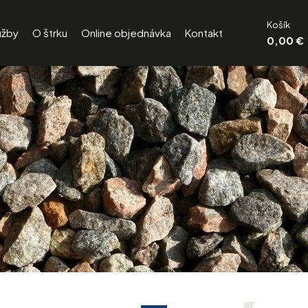
Košík
užby
O štrku
Online objednávka
Kontakt
0,00 €