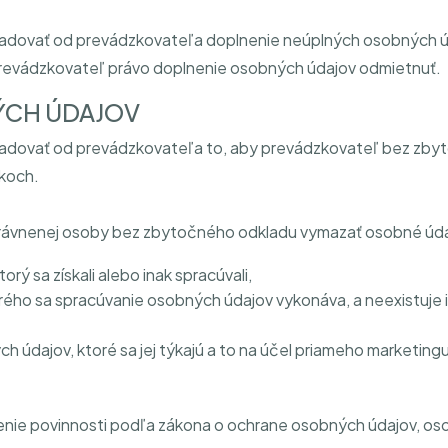
žadovať od prevádzkovateľa doplnenie neúplných osobných úd
revádzkovateľ právo doplnenie osobných údajov odmietnuť.
ÝCH ÚDAJOV
žadovať od prevádzkovateľa to, aby prevádzkovateľ bez zby
ekoch.
právnenej osoby bez zbytočného odkladu vymazať osobné úda
rý sa získali alebo inak spracúvali,
rého sa spracúvanie osobných údajov vykonáva, a neexistuje 
dajov, ktoré sa jej týkajú a to na účel priameho marketingu v
nie povinnosti podľa zákona o ochrane osobných údajov, oso