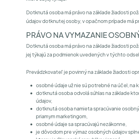
Dotknutá osoba má právo na základe žiadosti po
údajov dotknutej osoby, v opačnom prípade má p
PRÁVO NA VYMAZANIE OSOBN
Dotknutá osoba má právo na základe žiadosti po
jej týkajú za podmienok uvedených v týchto ods
Prevádzkovateľ je povinný na základe žiadosti o
osobné údaje už nie sú potrebné na účel, na kto
dotknutá osoba odvolá súhlas na základe kto
údajov,
dotknutá osoba namieta spracúvanie osobných ú
priamym marketingom,
osobné údaje sa spracúvajú nezákonne,
je dôvodom pre výmaz osobných údajov splne