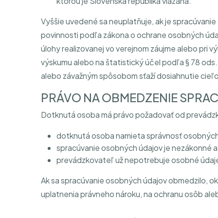
ktorou je Slovenská republika viazaná.
Vyššie uvedené sa neuplatňuje, ak je spracúvanie
povinnosti podľa zákona o ochrane osobných údajo
úlohy realizovanej vo verejnom záujme alebo pri v
výskumu alebo na štatistický účel podľa § 78 od
alebo závažným spôsobom sťaží dosiahnutie cieľo
PRÁVO NA OBMEDZENIE SPRA
Dotknutá osoba má právo požadovať od prevádzko
dotknutá osoba namieta správnosť osobných 
spracúvanie osobných údajov je nezákonné a
prevádzkovateľ už nepotrebuje osobné údaje 
Ak sa spracúvanie osobných údajov obmedzilo, o
uplatnenia právneho nároku, na ochranu osôb ale