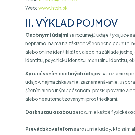
Web:
www.htsh.sk
II. VÝKLAD POJMOV
Osobnými údajmi
sa rozumejú údaje týkajúce sa 
nepriamo, najmä na základe všeobecne použiteľného 
alebo online identifikátor, alebo na základe jednej 
identitu, psychickú identitu, mentálnu identitu, ek
Spracúvaním osobných údajov
sa rozumie spr
údajov, najmä získavanie, zaznamenávanie, uspora
šírením alebo iným spôsobom, preskupovanie ale
alebo neautomatizovanými prostriedkami.
Dotknutou osobou
sa rozumie každá fyzická os
Prevádzkovateľom
sa rozumie každý, kto sám a