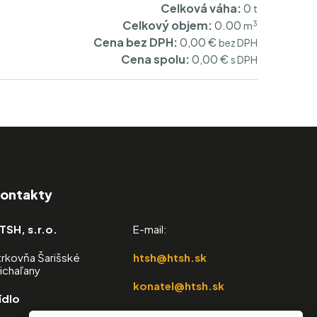
Celková váha:
0
t
Celkový objem:
0.00
3
m
Cena bez DPH:
0,00
€
bez DPH
Cena spolu:
0,00
€
s DPH
ontakty
TSH, s.r.o.
E-mail:
trkovňa Šarišské
htsh@htsh.sk
ichaľany
konatel@htsh.sk
ídlo
strkovna@htsh.sk