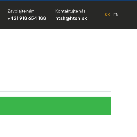
Zavolajte nám
Kontaktujte nás
SK
EN
+421 918 654 188
htsh@htsh.sk