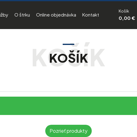
Košík
užby
O štrku
Online objednávka
Kontakt
0,00 €
KOŠÍK
Pozrieť produkty