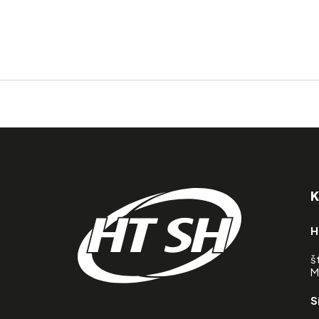
K
H
š
M
S