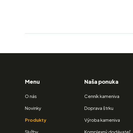
Menu
Naša ponuka
O nás
Cenník kameniva
Novinky
Doprava štrku
Produkty
Výroba kameniva
Služby
Komplexný dodávateľ