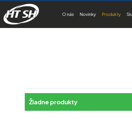
O nás
Novinky
Produkty
Sl
Žiadne produkty