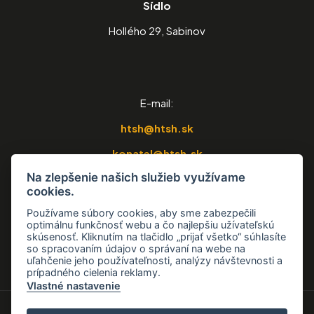
Sídlo
Hollého 29, Sabinov
E-mail:
htsh@htsh.sk
konatel@htsh.sk
Na zlepšenie našich služieb využívame
strkovna@htsh.sk
cookies.
Telefón:
Používame súbory cookies, aby sme zabezpečili
optimálnu funkčnosť webu a čo najlepšiu užívateľskú
0918 654 188
skúsenosť. Kliknutím na tlačidlo „prijať všetko“ súhlasíte
so spracovaním údajov o správaní na webe na
uľahčenie jeho používateľnosti, analýzy návštevnosti a
prípadného cielenia reklamy.
Vlastné nastavenie