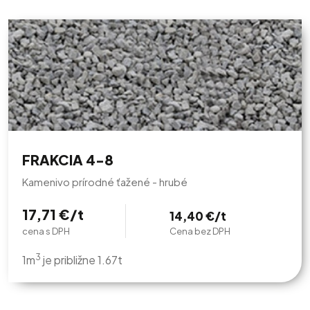
FRAKCIA 4-8
Kamenivo prírodné ťažené - hrubé
17,71 €/t
14,40 €/t
cena s DPH
Cena bez DPH
3
1m
je približne 1.67t