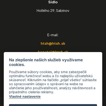
Sídlo
Hollého 29, Sabinov
E-mail:
htsh@htsh.sk
konatel@htsh.sk
Na zlepšenie našich služieb využívame
strkovna@htsh.sk
cookies.
Telefón:
Používame súbory cookies, aby sme zabezpečili
optimálnu funkčnosť webu a čo najlepšiu užívateľskú
0918 654 188
skúsenosť. Kliknutím na tlačidlo „prijať všetko“ súhlasíte
so spracovaním údajov o správaní na webe na
uľahčenie jeho používateľnosti, analýzy návštevnosti a
prípadného cielenia reklamy.
Vlastné nastavenie