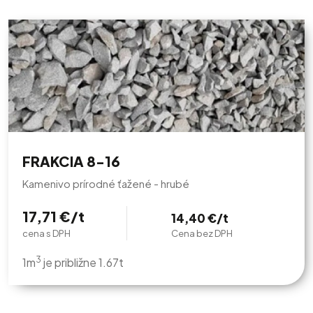
FRAKCIA 8-16
Kamenivo prírodné ťažené - hrubé
17,71 €/t
14,40 €/t
cena s DPH
Cena bez DPH
3
1m
je približne 1.67t